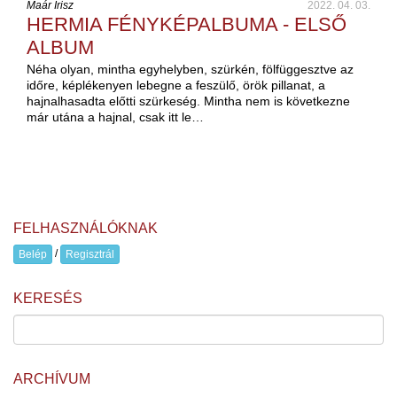
Maár Írisz
2022. 04. 03.
HERMIA FÉNYKÉPALBUMA - ELSŐ
ALBUM
Néha olyan, mintha egyhelyben, szürkén, fölfüggesztve az
időre, képlékenyen lebegne a feszülő, örök pillanat, a
hajnalhasadta előtti szürkeség. Mintha nem is következne
már utána a hajnal, csak itt le…
FELHASZNÁLÓKNAK
/
Belép
Regisztrál
KERESÉS
ARCHÍVUM