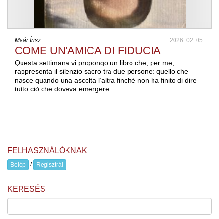
Maár Írisz
2026. 02. 05.
COME UN'AMICA DI FIDUCIA
Questa settimana vi propongo un libro che, per me,
rappresenta il silenzio sacro tra due persone: quello che
nasce quando una ascolta l’altra finché non ha finito di dire
tutto ciò che doveva emergere…
FELHASZNÁLÓKNAK
/
Belép
Regisztrál
KERESÉS