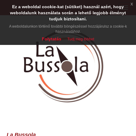
x
Ez a weboldal cookie-kat (sütiket) használ azért, hogy
Toggle
weboldalunk használata során a lehető legjobb élményt
naviga
tudjuk biztosítani.
A weboldalunkon történő további böngészéssel hozzájárulsz a cookie-k
használatához.
Folytatás
Tudj meg többet
La Bussola