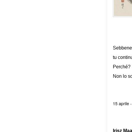
Sebbene 
tu contin
Perché?
Non lo s
15 aprile 
Irisz Maa