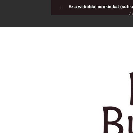
Ez a weboldal cookie-kat (sütik
H
IRISZ MAAR - LA BUSSOLA
A 