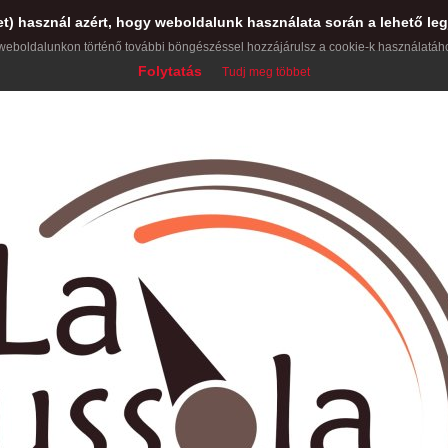
et) használ azért, hogy weboldalunk használata során a lehető leg
weboldalunkon történő további böngészéssel hozzájárulsz a cookie-k használatáh
Folytatás
Tudj meg többet