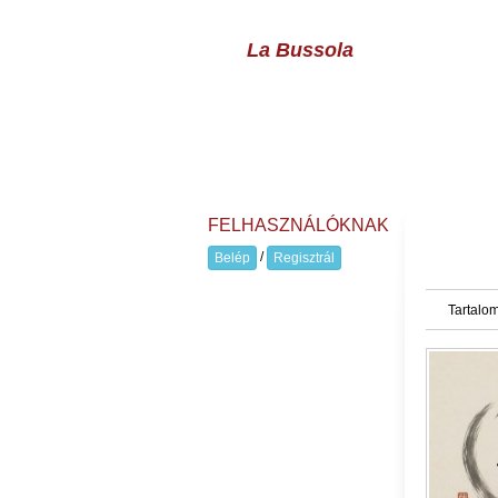
La Bussola
FELHASZNÁLÓKNAK
/
Belép
Regisztrál
Tartalom