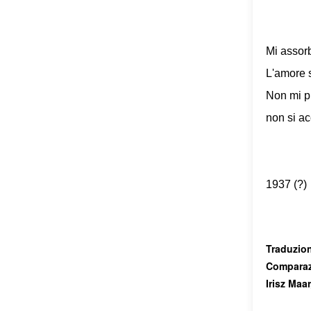
Mi assorb
L'amore 
Non mi p
non si a
1937 (?)
Traduzion
Comparazi
Irisz Maa