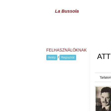
La Bussola
FELHASZNÁLÓKNAK
ATT
/
Belép
Regisztrál
Tartalom