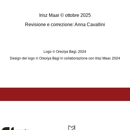
Irisz Maar © ottobre 2025
Revisione e correzione: Anna Cavallini
Logo © Orsolya Bagi, 2024
Design del logo © Orsolya Bagi in collaborazione con Irisz Maar, 2024
óirat kiadását, működését a Magyar Kultúráért Alapítvány – Petőfi Kulturális Ügynö