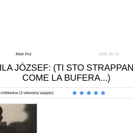
Maár Írisz
2025. 10. 01.
ILA JÓZSEF: (TI STO STRAPPA
COME LA BUFERA...)
 értékelése (3 vélemény alapján):