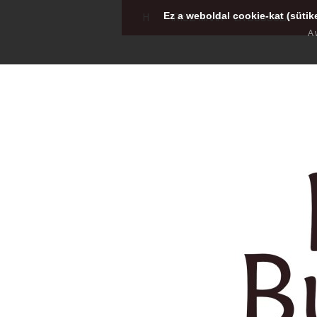
Ez a weboldal cookie-kat (sütik
H
IRISZ MAAR - LA BUSSOLA
A 