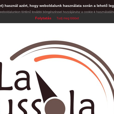
et) használ azért, hogy weboldalunk használata során a lehető leg
weboldalunkon történő további böngészéssel hozzájárulsz a cookie-k használatáh
Folytatás
Tudj meg többet