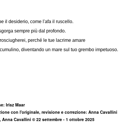
e il desiderio, come l'afa il ruscello.
sgorga sempre più dal profondo.
rosciugherei, perché le tue lacrime amare
ccumulino, diventando un mare sul tuo grembo impetuoso.
e: Irisz Maar
one con l'originale, revisione e correzione: Anna Cavallini
r, Anna Cavallini © 22 settembre - 1 ottobre 2025