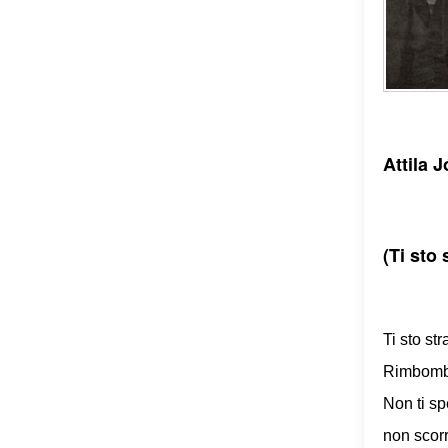
Attila J
(Ti sto
Ti sto st
Rimbomba 
Non ti s
non scorr