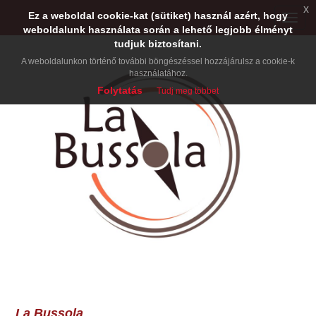
x
Ez a weboldal cookie-kat (sütiket) használ azért, hogy
Toggle
weboldalunk használata során a lehető legjobb élményt
naviga
tudjuk biztosítani.
A weboldalunkon történő további böngészéssel hozzájárulsz a cookie-k
használatához.
Folytatás
Tudj meg többet
La Bussola