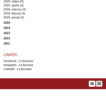
2026. május (5)
2026. április (4)
2026. március (5)
2026. február (3)
2026. január (5)
2025
2024
2023
2022
2021
LINKEK
Facebook - La Bussola
Instagram - La Bussola
LinkedIn - La Bussola
A prae.hu művészeti portál és a Prae folyóirat kiadását, működését a Magyar