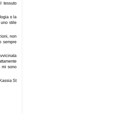
l tessuto
logia o la
 uno stile
zioni, non
ho sempre
avvicinata
sattamente
i mi sono
 Kassia St