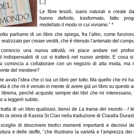
[...]
Le fibre tessili, siano naturali o create d
hanno definito, trasformato, fatto pro
modellato il modo in cui viviamo." *
lta parliamo di un libro che spiega, fra l'altro, come funziona
 realizzato per creare vestiti, che è ritenuto l'antenato del compu
comincio una nuova attività, mi piace andare nel profon
 indispensabili di cui si tratterà nel nuovo ambito. E cosa s
i comincia a collaborare con un negozio di alta moda, ma 
iente del mestiere?
 avuto l'idea che ci sia un libro per tutto. Ma quello che mi h
lta è che mi è venuto in mente di avere già un libro su questo
 libreria, perché acquisto sempre dei libri che mi interessano
o a leggerli subito.
tratta di un libro qualsiasi, bensì de
La trama del mondo - I te
to la storia
di Kassia St Clair nella traduzione di Claudia Durast
 sceglie di descrivere tredici momenti importanti e decisivi de
situra e delle stoffe, "che illustrano la varietà e l'ampiezza dei s