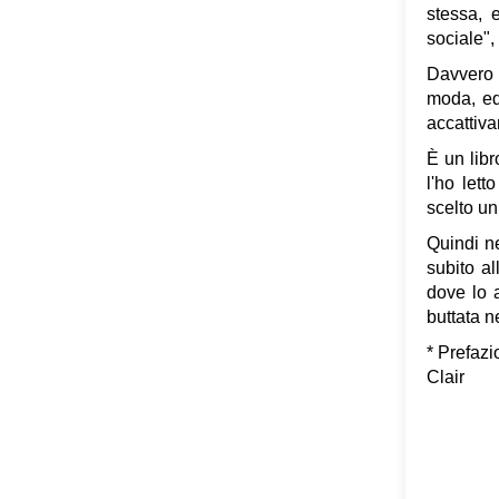
stessa, 
sociale", 
Davvero m
moda, ed 
accattiva
È un libr
l'ho let
scelto un
Quindi ne
subito al
dove lo 
buttata ne
* Prefaz
Clair