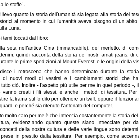
alle stoffe".
rilievo quanto la storia dell'umanità sia legata alla storia dei tess
istorici al momento in cui l'umanità aveva bisogno di un abito
ulla Luna.
 temi toccati dal libro:
lla seta nell'antica Cina (immancabile), del merletto, di com
 denim, quindi racconta della storia dei nostri amati jeans, di 
urante le prime spedizioni al Mount Everest, e le origini della vi
disce i retroscena che hanno determinato durante la storia
 di nuovi modi di vestirsi e i cambiamenti storici che h
tutto ciò. Inoltre - l'aspetto più utile per me in quel periodo -, i
vanno creati i fili stessi, e anche i metodi di tessitura. Pe
ire la trama sull'ordito per ottenere un twill, oppure il funzion
cquard, e perché sia ritenuto l'antenato del computer.
o molto caro per me è che intreccia costantemente la storia del
ratura, evidenziando quanto queste siano intrecciate per da
concetti della nostra cultura e delle varie lingue sono determi
 prese in prestito dalla tessitura. Per esempio, come accenna 