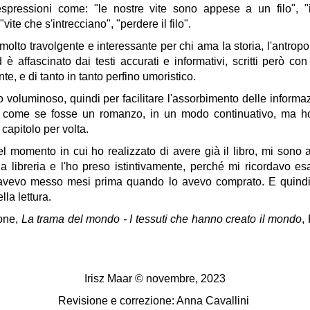
espressioni come: "le nostre vite sono appese a un filo", "i
"vite che s'intrecciano", "perdere il filo".
olto travolgente e interessante per chi ama la storia, l'antropo
è affascinato dai testi accurati e informativi, scritti però con
nte, e di tanto in tanto perfino umoristico.
o voluminoso, quindi per facilitare l'assorbimento delle informa
to come se fosse un romanzo, in un modo continuativo, ma 
 capitolo per volta.
l momento in cui ho realizzato di avere già il libro, mi sono 
la libreria e l'ho preso istintivamente, perché mi ricordavo e
avevo messo mesi prima quando lo avevo comprato. E quind
lla lettura.
ione,
La trama del mondo - I tessuti che hanno creato il mondo
,
Irisz Maar © novembre, 2023
Revisione e correzione: Anna Cavallini