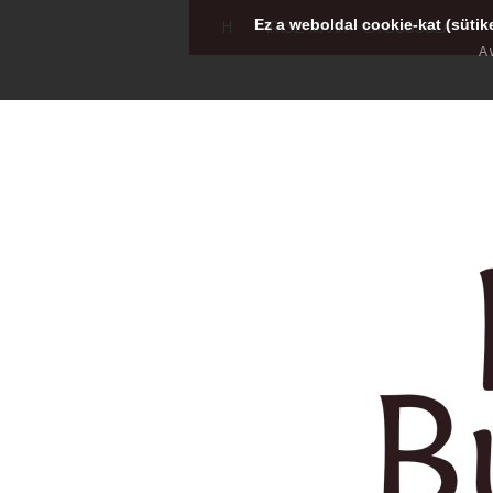
Ez a weboldal cookie-kat (sütik
H
IRISZ MAAR - LA BUSSOLA
A 