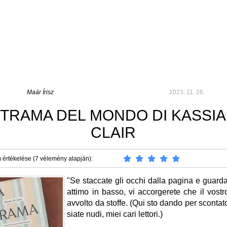
Maár Írisz
2023. 11. 26.
 TRAMA DEL MONDO DI KASSIA
CLAIR
 értékelése (7 vélemény alapján):
"Se staccate gli occhi dalla pagina e guard
attimo in basso, vi accorgerete che il vost
avvolto da stoffe. (Qui sto dando per sconta
siate nudi, miei cari lettori.)