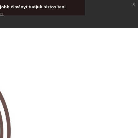
x
jobb élményt tudjuk biztosítani.
oz.