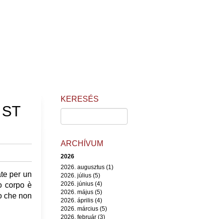
KERESÉS
 ST
ARCHÍVUM
2026
2026. augusztus (1)
ate per un
2026. július (5)
2026. június (4)
ro corpo è
2026. május (5)
to che non
2026. április (4)
2026. március (5)
2026. február (3)