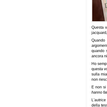
Questa vo
jacquard,
Quando 
argomenti
quando s
ancora n
Ho sempre
questa vo
sulla mia
non riesc
E non si 
hanno fat
L'autrice
della tes