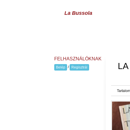
La Bussola
FELHASZNÁLÓKNAK
LA
/
Belép
Regisztrál
Tartalom