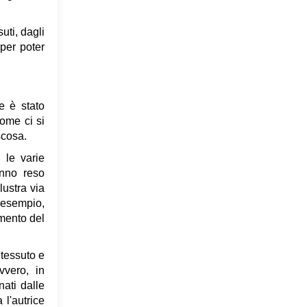
uti, dagli
 per poter
e è stato
come ci si
scosa.
 le varie
anno reso
llustra via
r esempio,
amento del
 tessuto e
vvero, in
nati dalle
l'autrice