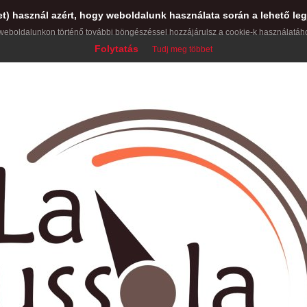
et) használ azért, hogy weboldalunk használata során a lehető leg
weboldalunkon történő további böngészéssel hozzájárulsz a cookie-k használatáh
Folytatás
Tudj meg többet