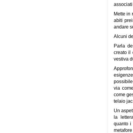
associati 
Mette in 
abiti pre
andare s
Alcuni dei
Parla de
creato il
vestiva d
Approfon
esigenze
possibile 
via come 
come gest
telaio ja
Un aspett
la lette
quanto i 
metafore