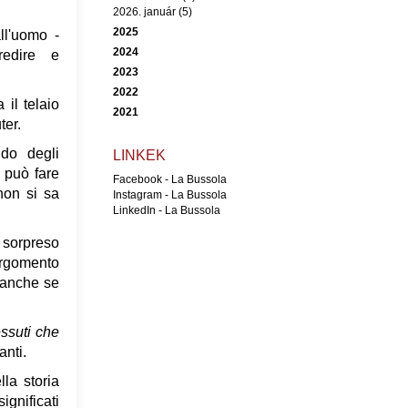
2026. január (5)
2025
all'uomo -
2024
gredire e
2023
2022
 il telaio
2021
ter.
do degli
LINKEK
i può fare
Facebook - La Bussola
non si sa
Instagram - La Bussola
LinkedIn - La Bussola
a sorpreso
 argomento
, anche se
ssuti che
anti.
lla storia
ignificati