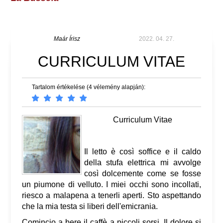
Maár Írisz
2022. 04. 27.
CURRICULUM VITAE
Tartalom értékelése (4 vélemény alapján):
Curriculum Vitae
Il letto è così soffice e il caldo
della stufa elettrica mi avvolge
così dolcemente come se fosse
un piumone di velluto. I miei occhi sono incollati,
riesco a malapena a tenerli aperti. Sto aspettando
che la mia testa si liberi dell'emicrania.
Comincio a bere il caffè a piccoli sorsi. Il dolore si