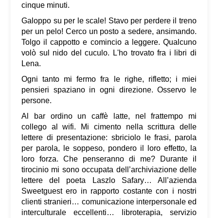
cinque minuti.
Galoppo su per le scale! Stavo per perdere il treno
per un pelo! Cerco un posto a sedere, ansimando.
Tolgo il cappotto e comincio a leggere. Qualcuno
volò sul nido del cuculo. L'ho trovato fra i libri di
Lena.
Ogni tanto mi fermo fra le righe, rifletto; i miei
pensieri spaziano in ogni direzione. Osservo le
persone.
Al bar ordino un caffè latte, nel frattempo mi
collego al wifi. Mi cimento nella scrittura delle
lettere di presentazione: sbriciolo le frasi, parola
per parola, le soppeso, pondero il loro effetto, la
loro forza. Che penseranno di me? Durante il
tirocinio mi sono occupata dell’archiviazione delle
lettere del poeta Laszlo Safary… All’azienda
Sweetguest ero in rapporto costante con i nostri
clienti stranieri… comunicazione interpersonale ed
interculturale eccellenti… libroterapia, servizio