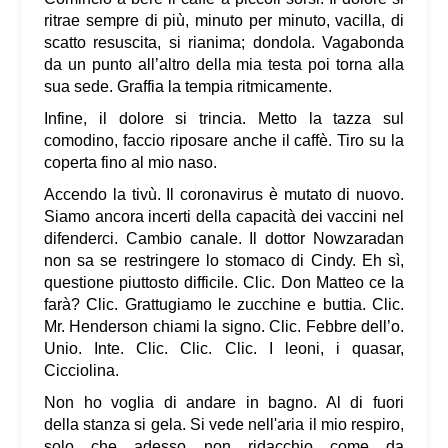
ritrae sempre di più, minuto per minuto, vacilla, di
scatto resuscita, si rianima; dondola. Vagabonda
da un punto all’altro della mia testa poi torna alla
sua sede. Graffia la tempia ritmicamente.
Infine, il dolore si trincia. Metto la tazza sul
comodino, faccio riposare anche il caffè. Tiro su la
coperta fino al mio naso.
Accendo la tivù. Il coronavirus è mutato di nuovo.
Siamo ancora incerti della capacità dei vaccini nel
difenderci. Cambio canale. Il dottor Nowzaradan
non sa se restringere lo stomaco di Cindy. Eh sì,
questione piuttosto difficile. Clic. Don Matteo ce la
farà? Clic. Grattugiamo le zucchine e buttia. Clic.
Mr. Henderson chiami la signo. Clic. Febbre dell’o.
Unio. Inte. Clic. Clic. Clic. I leoni, i quasar,
Cicciolina.
Non ho voglia di andare in bagno. Al di fuori
della stanza si gela. Si vede nell'aria il mio respiro,
solo che adesso non ridacchio come da